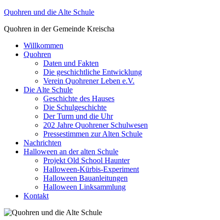
Zum
Quohren und die Alte Schule
Inhalt
Quohren in der Gemeinde Kreischa
springen
Willkommen
Quohren
Daten und Fakten
Die geschichtliche Entwicklung
Verein Quohrener Leben e.V.
Die Alte Schule
Geschichte des Hauses
Die Schulgeschichte
Der Turm und die Uhr
202 Jahre Quohrener Schulwesen
Pressestimmen zur Alten Schule
Nachrichten
Halloween an der alten Schule
Projekt Old School Haunter
Halloween-Kürbis-Experiment
Halloween Bauanleitungen
Halloween Linksammlung
Kontakt