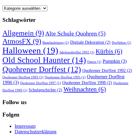
Kategorien
Schlagwörter
Allgemein
(9)
Alte Schule Quohren
(5)
AtmosFX
(9)
Digitale Dekoration
(2)
Bastelanleitung
(1)
Dorfleben
(1)
Halloween
(19)
Kürbis
(6)
Jahrhundertflut 2002
(1)
Old School Haunter
(14)
Pumpkin
(3)
Ostern
(1)
Quohrener Dorffest
(12)
Quohrener Dorffest 1992
(2)
Quohrener Dorffest
Quohrener Dorffest 1993
(1)
Quohrener Dorffest 1995
(1)
1996
(3)
Quohrener Dorffest 1998
(2)
Quohrener Dorffest 1997
(1)
Quohrener
Weihnachten
(6)
Schulgeschichte
(2)
Dorffest 1999
(1)
Follow us
Folgen
Impressum
Datenschutzerklärung