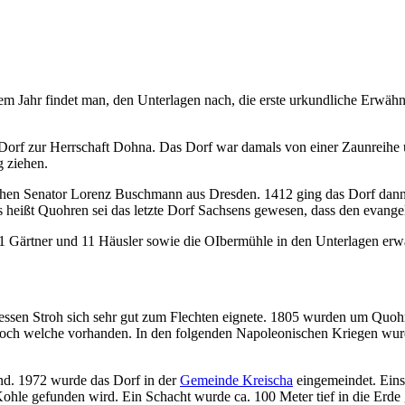
sem Jahr findet man, den Unterlagen nach, die erste urkundliche Er
orf zur Herrschaft Dohna. Das Dorf war damals von einer Zaunreihe u
g ziehen.
en Senator Lorenz Buschmann aus Dresden. 1412 ging das Dorf dann a
Es heißt Quohren sei das letzte Dorf Sachsens gewesen, dass den evan
Gärtner und 11 Häusler sowie die OIbermühle in den Unterlagen erwäh
essen Stroh sich sehr gut zum Flechten eignete. 1805 wurden um Quo
noch welche vorhanden. In den folgenden Napoleonischen Kriegen wu
and. 1972 wurde das Dorf in der
Gemeinde Kreischa
eingemeindet. Eins
le gefunden wird. Ein Schacht wurde ca. 100 Meter tief in die Erde g