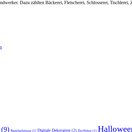
ndwerker. Dazu zählten Bäckerei, Fleischerei, Schlosserei, Tischlerei, 
n
Hallowee
(9)
Digitale Dekoration
(2)
Bastelanleitung
(1)
Dorfleben
(1)