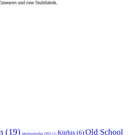
Zimmerei und eine Stuhlfabrik.
n
(19)
Old School
Kürbis
(6)
Jahrhundertflut 2002
(1)