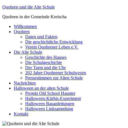
Zum
Quohren und die Alte Schule
Inhalt
Quohren in der Gemeinde Kreischa
springen
Willkommen
Quohren
Daten und Fakten
Die geschichtliche Entwicklung
Verein Quohrener Leben e.V.
Die Alte Schule
Geschichte des Hauses
Die Schulgeschichte
Der Turm und die Uhr
202 Jahre Quohrener Schulwesen
Pressestimmen zur Alten Schule
Nachrichten
Halloween an der alten Schule
Projekt Old School Haunter
Halloween-Kürbis-Experiment
Halloween Bauanleitungen
Halloween Linksammlung
Kontakt