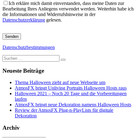
Ich erkläre mich damit einverstanden, dass meine Daten zur
Bearbeitung Ihres Anliegens verwendet werden. Weiterhin habe ich
die Informationen und Widerrufshinweise in der
Datenschutzerklärung
gelesen.
Bitte
lasse
dieses
Datenschutzbestimmungen
Feld
leer.
Suche
nach:
Neueste Beiträge
Thema Halloween zieht auf neue Webseite um
AtmosFX bringt Unliving Portraits Halloween Hosts raus
Halloween 2021 – Noch 20 Tage und die Vorbereitungen
laufen
AtmosFX bringt neue Dekoration namens Halloween Hosts
Review der AtmosFX Plug-n-PlayLists für digitale
Dekoration
Archiv