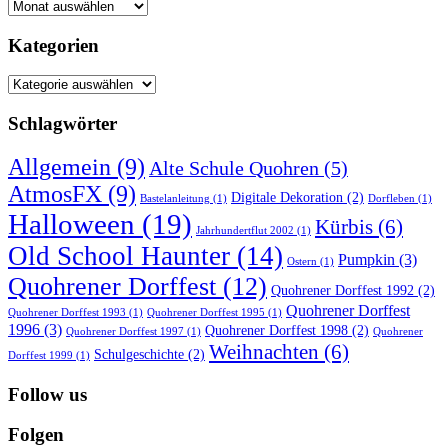
Archiv
Kategorien
Kategorien
Schlagwörter
Allgemein
(9)
Alte Schule Quohren
(5)
AtmosFX
(9)
Digitale Dekoration
(2)
Bastelanleitung
(1)
Dorfleben
(1)
Halloween
(19)
Kürbis
(6)
Jahrhundertflut 2002
(1)
Old School Haunter
(14)
Pumpkin
(3)
Ostern
(1)
Quohrener Dorffest
(12)
Quohrener Dorffest 1992
(2)
Quohrener Dorffest
Quohrener Dorffest 1993
(1)
Quohrener Dorffest 1995
(1)
1996
(3)
Quohrener Dorffest 1998
(2)
Quohrener Dorffest 1997
(1)
Quohrener
Weihnachten
(6)
Schulgeschichte
(2)
Dorffest 1999
(1)
Follow us
Folgen