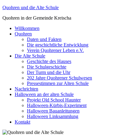
Zum
Quohren und die Alte Schule
Inhalt
Quohren in der Gemeinde Kreischa
springen
Willkommen
Quohren
Daten und Fakten
Die geschichtliche Entwicklung
Verein Quohrener Leben e.V.
Die Alte Schule
Geschichte des Hauses
Die Schulgeschichte
Der Turm und die Uhr
202 Jahre Quohrener Schulwesen
Pressestimmen zur Alten Schule
Nachrichten
Halloween an der alten Schule
Projekt Old School Haunter
Halloween-Kürbis-Experiment
Halloween Bauanleitungen
Halloween Linksammlung
Kontakt