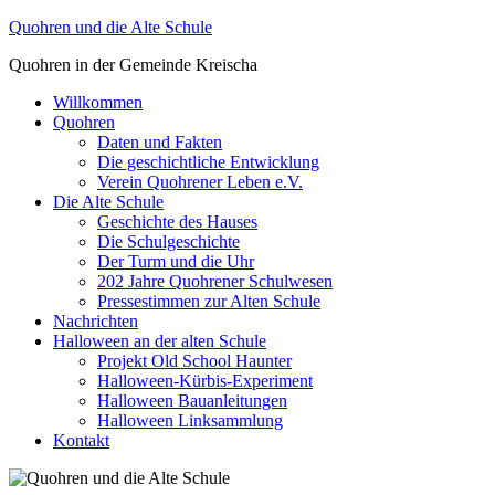
Zum
Quohren und die Alte Schule
Inhalt
Quohren in der Gemeinde Kreischa
springen
Willkommen
Quohren
Daten und Fakten
Die geschichtliche Entwicklung
Verein Quohrener Leben e.V.
Die Alte Schule
Geschichte des Hauses
Die Schulgeschichte
Der Turm und die Uhr
202 Jahre Quohrener Schulwesen
Pressestimmen zur Alten Schule
Nachrichten
Halloween an der alten Schule
Projekt Old School Haunter
Halloween-Kürbis-Experiment
Halloween Bauanleitungen
Halloween Linksammlung
Kontakt