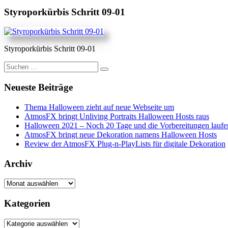
Styroporkürbis Schritt 09-01
Styroporkürbis Schritt 09-01
Suche
nach:
Neueste Beiträge
Thema Halloween zieht auf neue Webseite um
AtmosFX bringt Unliving Portraits Halloween Hosts raus
Halloween 2021 – Noch 20 Tage und die Vorbereitungen laufe
AtmosFX bringt neue Dekoration namens Halloween Hosts
Review der AtmosFX Plug-n-PlayLists für digitale Dekoration
Archiv
Archiv
Kategorien
Kategorien