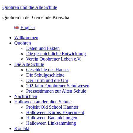
Zum
Quohren und die Alte Schule
Inhalt
Quohren in der Gemeinde Kreischa
springen
English
Willkommen
Quohren
Daten und Fakten
Die geschichtliche Entwicklung
Verein Quohrener Leben e.V.
Die Alte Schule
Geschichte des Hauses
Die Schulgeschichte
Der Turm und die Uhr
202 Jahre Quohrener Schulwesen
Pressestimmen zur Alten Schule
Nachrichten
Halloween an der alten Schule
Projekt Old School Haunter
Halloween-Kürbis-Experiment
Halloween Bauanleitungen
Halloween Linksammlung
Kontakt