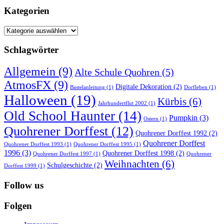
Kategorien
Kategorien
Schlagwörter
Allgemein
(9)
Alte Schule Quohren
(5)
AtmosFX
(9)
Digitale Dekoration
(2)
Bastelanleitung
(1)
Dorfleben
(1)
Halloween
(19)
Kürbis
(6)
Jahrhundertflut 2002
(1)
Old School Haunter
(14)
Pumpkin
(3)
Ostern
(1)
Quohrener Dorffest
(12)
Quohrener Dorffest 1992
(2)
Quohrener Dorffest
Quohrener Dorffest 1993
(1)
Quohrener Dorffest 1995
(1)
1996
(3)
Quohrener Dorffest 1998
(2)
Quohrener Dorffest 1997
(1)
Quohrener
Weihnachten
(6)
Schulgeschichte
(2)
Dorffest 1999
(1)
Follow us
Folgen