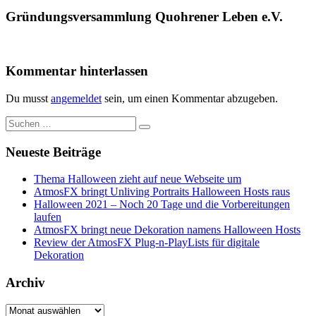
Gründungsversammlung Quohrener Leben e.V.
Kommentar hinterlassen
Du musst
angemeldet
sein, um einen Kommentar abzugeben.
Suche
nach:
Neueste Beiträge
Thema Halloween zieht auf neue Webseite um
AtmosFX bringt Unliving Portraits Halloween Hosts raus
Halloween 2021 – Noch 20 Tage und die Vorbereitungen
laufen
AtmosFX bringt neue Dekoration namens Halloween Hosts
Review der AtmosFX Plug-n-PlayLists für digitale
Dekoration
Archiv
Archiv