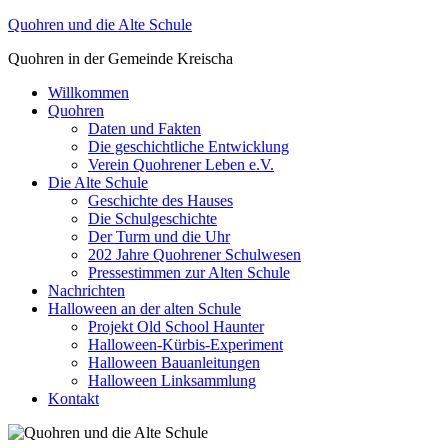
Zum
Quohren und die Alte Schule
Inhalt
Quohren in der Gemeinde Kreischa
springen
Willkommen
Quohren
Daten und Fakten
Die geschichtliche Entwicklung
Verein Quohrener Leben e.V.
Die Alte Schule
Geschichte des Hauses
Die Schulgeschichte
Der Turm und die Uhr
202 Jahre Quohrener Schulwesen
Pressestimmen zur Alten Schule
Nachrichten
Halloween an der alten Schule
Projekt Old School Haunter
Halloween-Kürbis-Experiment
Halloween Bauanleitungen
Halloween Linksammlung
Kontakt