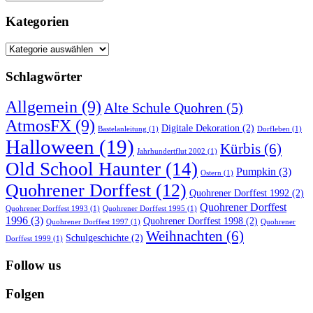
Kategorien
Kategorien
Schlagwörter
Allgemein
(9)
Alte Schule Quohren
(5)
AtmosFX
(9)
Digitale Dekoration
(2)
Bastelanleitung
(1)
Dorfleben
(1)
Halloween
(19)
Kürbis
(6)
Jahrhundertflut 2002
(1)
Old School Haunter
(14)
Pumpkin
(3)
Ostern
(1)
Quohrener Dorffest
(12)
Quohrener Dorffest 1992
(2)
Quohrener Dorffest
Quohrener Dorffest 1993
(1)
Quohrener Dorffest 1995
(1)
1996
(3)
Quohrener Dorffest 1998
(2)
Quohrener Dorffest 1997
(1)
Quohrener
Weihnachten
(6)
Schulgeschichte
(2)
Dorffest 1999
(1)
Follow us
Folgen