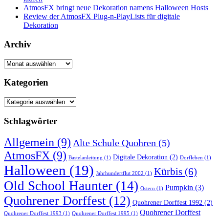
AtmosFX bringt neue Dekoration namens Halloween Hosts
Review der AtmosFX Plug-n-PlayLists für digitale
Dekoration
Archiv
Archiv
Kategorien
Kategorien
Schlagwörter
Allgemein
(9)
Alte Schule Quohren
(5)
AtmosFX
(9)
Digitale Dekoration
(2)
Bastelanleitung
(1)
Dorfleben
(1)
Halloween
(19)
Kürbis
(6)
Jahrhundertflut 2002
(1)
Old School Haunter
(14)
Pumpkin
(3)
Ostern
(1)
Quohrener Dorffest
(12)
Quohrener Dorffest 1992
(2)
Quohrener Dorffest
Quohrener Dorffest 1993
(1)
Quohrener Dorffest 1995
(1)