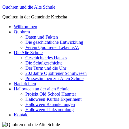
Zum
Quohren und die Alte Schule
Inhalt
Quohren in der Gemeinde Kreischa
springen
Willkommen
Quohren
Daten und Fakten
Die geschichtliche Entwicklung
Verein Quohrener Leben e.V.
Die Alte Schule
Geschichte des Hauses
Die Schulgeschichte
Der Turm und die Uhr
202 Jahre Quohrener Schulwesen
Pressestimmen zur Alten Schule
Nachrichten
Halloween an der alten Schule
Projekt Old School Haunter
Halloween-Kürbis-Experiment
Halloween Bauanleitungen
Halloween Linksammlung
Kontakt