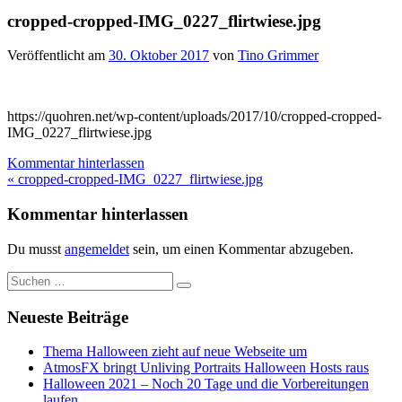
cropped-cropped-IMG_0227_flirtwiese.jpg
Veröffentlicht am
30. Oktober 2017
von
Tino Grimmer
https://quohren.net/wp-content/uploads/2017/10/cropped-cropped-
IMG_0227_flirtwiese.jpg
Kommentar hinterlassen
Beitragsnavigation
« cropped-cropped-IMG_0227_flirtwiese.jpg
Kommentar hinterlassen
Du musst
angemeldet
sein, um einen Kommentar abzugeben.
Suche
nach:
Neueste Beiträge
Thema Halloween zieht auf neue Webseite um
AtmosFX bringt Unliving Portraits Halloween Hosts raus
Halloween 2021 – Noch 20 Tage und die Vorbereitungen
laufen