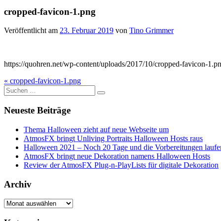
cropped-favicon-1.png
Veröffentlicht am
23. Februar 2019
von
Tino Grimmer
https://quohren.net/wp-content/uploads/2017/10/cropped-favicon-1.p
Beitragsnavigation
« cropped-favicon-1.png
Suche
nach:
Neueste Beiträge
Thema Halloween zieht auf neue Webseite um
AtmosFX bringt Unliving Portraits Halloween Hosts raus
Halloween 2021 – Noch 20 Tage und die Vorbereitungen laufe
AtmosFX bringt neue Dekoration namens Halloween Hosts
Review der AtmosFX Plug-n-PlayLists für digitale Dekoration
Archiv
Archiv