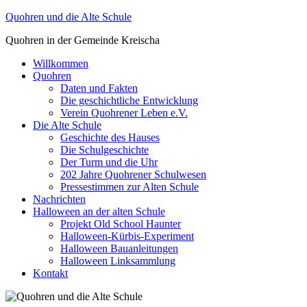
Zum
Quohren und die Alte Schule
Inhalt
Quohren in der Gemeinde Kreischa
springen
Willkommen
Quohren
Daten und Fakten
Die geschichtliche Entwicklung
Verein Quohrener Leben e.V.
Die Alte Schule
Geschichte des Hauses
Die Schulgeschichte
Der Turm und die Uhr
202 Jahre Quohrener Schulwesen
Pressestimmen zur Alten Schule
Nachrichten
Halloween an der alten Schule
Projekt Old School Haunter
Halloween-Kürbis-Experiment
Halloween Bauanleitungen
Halloween Linksammlung
Kontakt